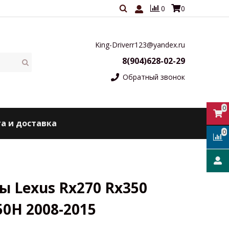
0
0
King-Driverr123@yandex.ru
8(904)628-02-29
Обратный звонок
0
а и доставка
0
ы Lexus Rx270 Rx350
50H 2008-2015