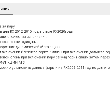
сание
 за пару.
ы для RX 2012-2015 год в стиле RX2020года.
ошего качества исполнения.
лностью светодиодные
воротник динамический (бегающий)
ри включении ближнего горит 2 линзы при включении дальнего го
одовой огонь при включении пару секунд горит синим затем перех
 ФУНКЦИИ AFS
можно установить данные фары и на RX2009-2011 год но для эт