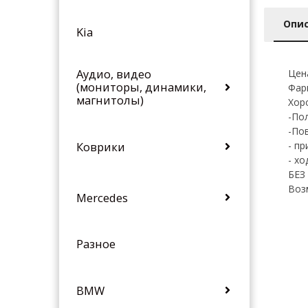
Опи
Kia
Аудио, видео
Цена
(мониторы, динамики,
Фар
магнитолы)
Хор
-По
-По
Коврики
- п
- х
БЕЗ
Воз
Mercedes
Разное
BMW